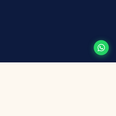
4 tipos de apartamento
O melhor café da manhã
Próximo ao centro
Avaliação 4,6 estrelas no Google